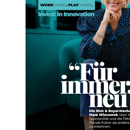
Zum Anfang der Bildergalerie springen
BUSINESS PUNK 2026/1 V3
Sofort lieferbar
7,99 €
inkl. MwSt.
Auswählen
Ausgabenart