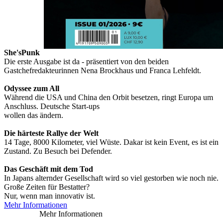
Digital
7,99 €
Sofort lieferbar
Print
9,00 €
Sofort
lieferbar
Menge
Zur Kasse gehen
She'sPunk
Die erste Ausgabe ist da - präsentiert von den beiden
Gastchefredakteurinnen Nena Brockhaus und Franca Lehfeldt.
Odyssee zum All
Während die USA und China den Orbit besetzen, ringt Europa um
Anschluss. Deutsche Start-ups
wollen das ändern.
Die härteste Rallye der Welt
14 Tage, 8000 Kilometer, viel Wüste. Dakar ist kein Event, es ist ein
Zustand. Zu Besuch bei Defender.
Das Geschäft mit dem Tod
In Japans alternder Gesellschaft wird so viel gestorben wie noch nie.
Große Zeiten für Bestatter?
Nur, wenn man innovativ ist.
Mehr Informationen
Mehr Informationen