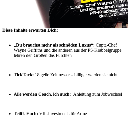
Digital
5,99 €
Sofort lieferbar
Print
7,50 €
Sofort
lieferbar
Menge
Zur Kasse gehen
Diese Inhalte erwarten Dich:
„Du brauchst mehr als schnöden Luxus“:
Cupta-Chef
Wayne Griffiths und die anderen aus der PS-Krabbelgruppe
lehren den Großen das Fürchten
TickTack:
18 geile Zeitmesser – billiger werden sie nicht
Alle werden Coach, ich auch:
Anleitung zum Jobwechsel
Teilt’s Euch:
VIP-Investments für Arme